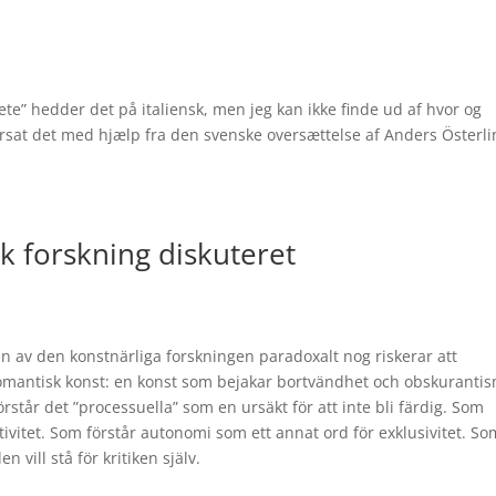
uiete” hedder det på italiensk, men jeg kan ikke finde ud af hvor og
versat det med hjælp fra den svenske oversættelse af Anders Österli
sk forskning diskuteret
gen av den konstnärliga forskningen paradoxalt nog riskerar att
omantisk konst: en konst som bejakar bortvändhet och obskuranti
tår det ”processuella” som en ursäkt för att inte bli färdig. Som
tivitet. Som förstår autonomi som ett annat ord för exklusivitet. So
n vill stå för kritiken själv.