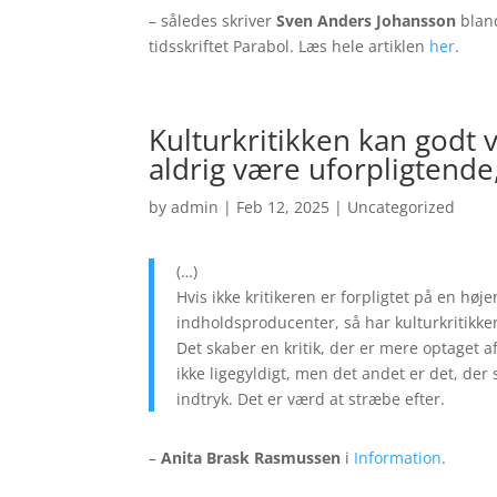
– således skriver
Sven Anders Johansson
blan
tidsskriftet Parabol. Læs hele artiklen
her
.
Kulturkritikken kan godt 
aldrig være uforpligtende,
by
admin
|
Feb 12, 2025
|
Uncategorized
(…)
Hvis ikke kritikeren er forpligtet på en h
indholdsproducenter, så har kulturkritik
Det skaber en kritik, der er mere optaget af 
ikke ligegyldigt, men det andet er det, der 
indtryk. Det er værd at stræbe efter.
–
Anita Brask Rasmussen
i
Information
.