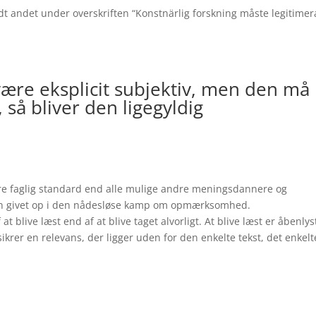
dt andet under overskriften “Konstnärlig forskning måste legitimera
være eksplicit subjektiv, men den må
 så bliver den ligegyldig
øjere faglig standard end alle mulige andre meningsdannere og
ken givet op i den nådesløse kamp om opmærksomhed.
at blive læst end af at blive taget alvorligt. At blive læst er åbenlys
sikrer en relevans, der ligger uden for den enkelte tekst, det enkelt