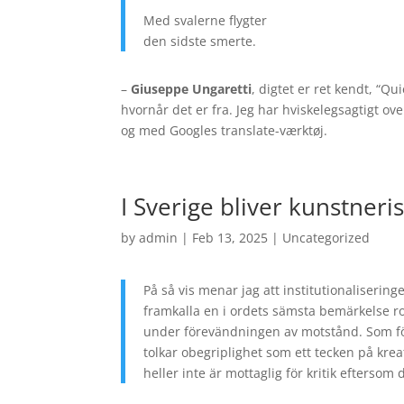
Med svalerne flygter
den sidste smerte.
–
Giuseppe Ungaretti
, digtet er ret kendt, “Q
hvornår det er fra. Jeg har hviskelegsagtigt o
og med Googles translate-værktøj.
I Sverige bliver kunstneri
by
admin
|
Feb 13, 2025
|
Uncategorized
På så vis menar jag att institutionaliserin
framkalla en i ordets sämsta bemärkelse r
under förevändningen av motstånd. Som förs
tolkar obegriplighet som ett tecken på krea
heller inte är mottaglig för kritik eftersom de