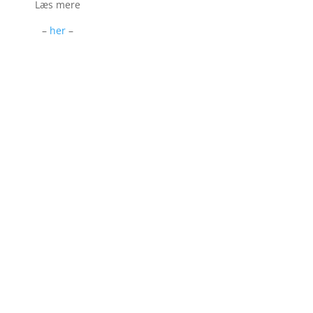
Læs mere
–
her
–