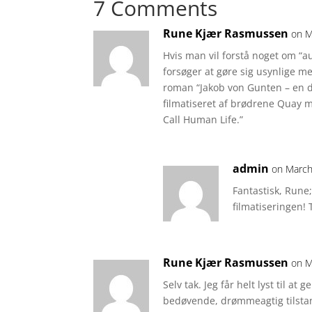
7 Comments
Rune Kjær Rasmussen
on M
Hvis man vil forstå noget om “aut
forsøger at gøre sig usynlige m
roman “Jakob von Gunten – en 
filmatiseret af brødrene Quay m
Call Human Life.”
admin
on March
Fantastisk, Rune
filmatiseringen! 
Rune Kjær Rasmussen
on M
Selv tak. Jeg får helt lyst til a
bedøvende, drømmeagtig tilsta