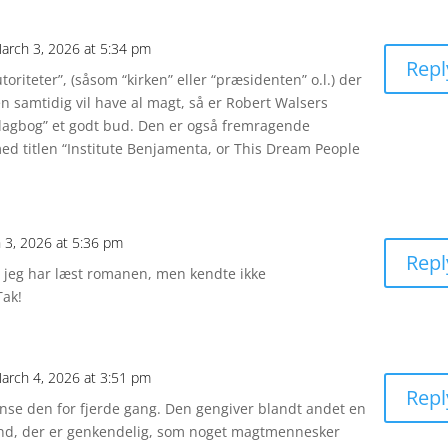
arch 3, 2026 at 5:34 pm
Repl
oriteter”, (såsom “kirken” eller “præsidenten” o.l.) der
en samtidig vil have al magt, så er Robert Walsers
dagbog” et godt bud. Den er også fremragende
ed titlen “Institute Benjamenta, or This Dream People
 3, 2026 at 5:36 pm
Repl
; jeg har læst romanen, men kendte ikke
Tak!
arch 4, 2026 at 3:51 pm
Repl
t gense den for fjerde gang. Den gengiver blandt andet en
nd, der er genkendelig, som noget magtmennesker