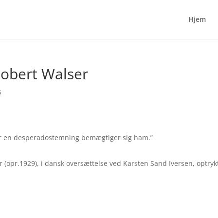
Hjem
obert Walser
s
r en desperadostemning bemægtiger sig ham.”
r (opr.1929), i dansk oversættelse ved Karsten Sand Iversen, optryk